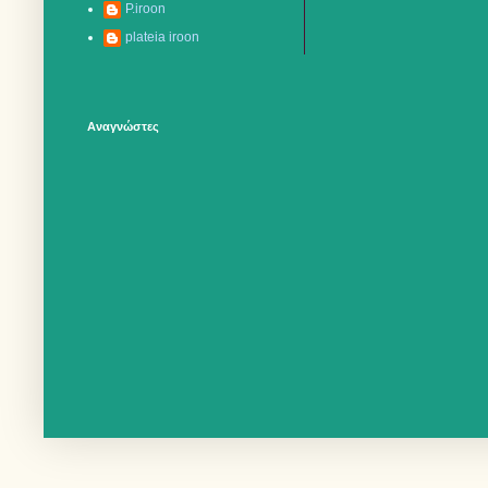
P.iroon
plateia iroon
Αναγνώστες