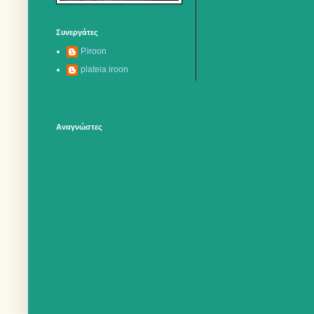
Συνεργάτες
P.iroon
plateia iroon
Αναγνώστες