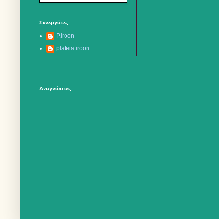
Συνεργάτες
P.iroon
plateia iroon
Αναγνώστες