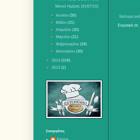
Μενού Ημέρας (01/07/15)
►
Ιουνίου
(30)
Νεότερη αν
►
Μαΐου
(31)
Εγγραφή σε:
►
Απριλίου
(30)
►
Μαρτίου
(31)
►
Φεβρουαρίου
(28)
►
Ιανουαρίου
(30)
►
2014
(318)
►
2013
(2)
Συνεργάτες
P.iroon