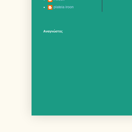
plateia iroon
Αναγνώστες