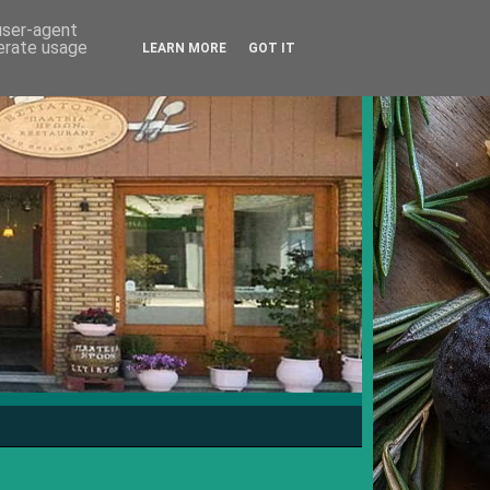
 user-agent
nerate usage
LEARN MORE
GOT IT