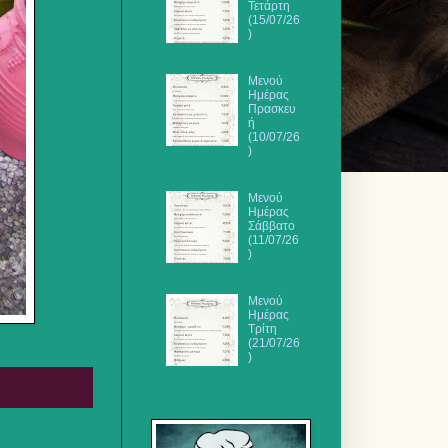
Τετάρτη
(15/07/26
)
Μενού
Ημέρας
Πρασκευ
ή
(10/07/26
)
Μενού
Ημέρας
Σάββατο
(11/07/26
)
Μενού
Ημέρας
Τρίτη
(21/07/26
)