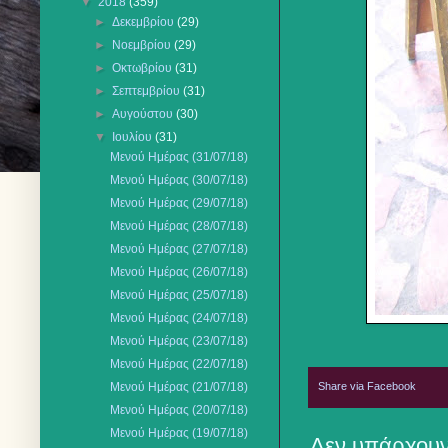
▼
2018
(359)
►
Δεκεμβρίου
(29)
►
Νοεμβρίου
(29)
►
Οκτωβρίου
(31)
►
Σεπτεμβρίου
(31)
►
Αυγούστου
(30)
▼
Ιουλίου
(31)
Μενού Ημέρας (31/07/18)
Μενού Ημέρας (30/07/18)
Μενού Ημέρας (29/07/18)
Μενού Ημέρας (28/07/18)
Μενού Ημέρας (27/07/18)
Μενού Ημέρας (26/07/18)
Μενού Ημέρας (25/07/18)
Μενού Ημέρας (24/07/18)
Μενού Ημέρας (23/07/18)
Μενού Ημέρας (22/07/18)
Share via Facebook
Μενού Ημέρας (21/07/18)
Μενού Ημέρας (20/07/18)
Μενού Ημέρας (19/07/18)
Δεν υπάρχουν