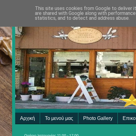
This site uses cookies from Google to deliver i
are shared with Google along with performance 
statistics, and to detect and address abuse.
Αρχική
Το μενού μας
Photo Gallery
Επικο
Ωράριο λειτουργίας 11:00 - 17:00