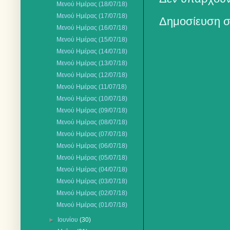
Μενού Ημέρας (18/07/18)
Μενού Ημέρας (17/07/18)
Δημοσίευση σ
Μενού Ημέρας (16/07/18)
Μενού Ημέρας (15/07/18)
Μενού Ημέρας (14/07/18)
Μενού Ημέρας (13/07/18)
Μενού Ημέρας (12/07/18)
Μενού Ημέρας (11/07/18)
Μενού Ημέρας (10/07/18)
Μενού Ημέρας (09/07/18)
Μενού Ημέρας (08/07/18)
Μενού Ημέρας (07/07/18)
Μενού Ημέρας (06/07/18)
Μενού Ημέρας (05/07/18)
Μενού Ημέρας (04/07/18)
Μενού Ημέρας (03/07/18)
Μενού Ημέρας (02/07/18)
Μενού Ημέρας (01/07/18)
►
Ιουνίου
(30)