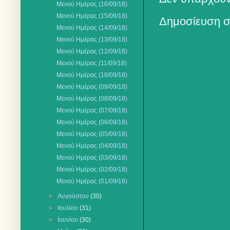
Μενού Ημέρας (16/09/18)
Μενού Ημέρας (15/09/18)
Δημοσίευση σ
Μενού Ημέρας (14/09/18)
Μενού Ημέρας (13/09/18)
Μενού Ημέρας (12/09/18)
Μενού Ημέρας (11/09/18)
Μενού Ημέρας (10/09/18)
Μενού Ημέρας (09/09/18)
Μενού Ημέρας (08/09/18)
Μενού Ημέρας (07/09/18)
Μενού Ημέρας (06/09/18)
Μενού Ημέρας (05/09/18)
Μενού Ημέρας (04/09/18)
Μενού Ημέρας (03/09/18)
Μενού Ημέρας (02/09/18)
Μενού Ημέρας (01/09/18)
►
Αυγούστου
(30)
►
Ιουλίου
(31)
►
Ιουνίου
(30)