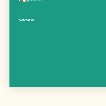
plateia iroon
Αναγνώστες