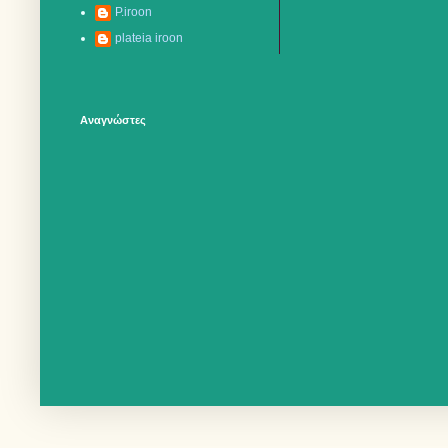
P.iroon
plateia iroon
Αναγνώστες