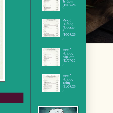
Τετάρτη
(15/07/26
)
Μενού
Ημέρας
Πρασκευ
ή
(10/07/26
)
Μενού
Ημέρας
Σάββατο
(11/07/26
)
Μενού
Ημέρας
Τρίτη
(21/07/26
)