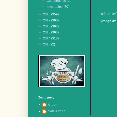
►
Φεβρουαρίου
(29)
►
Ιανουαρίου
(30)
Νεότερη αν
►
2018
(359)
►
2017
(360)
Εγγραφή σε:
►
2016
(362)
►
2015
(362)
►
2014
(318)
►
2013
(2)
Συνεργάτες
P.iroon
plateia iroon