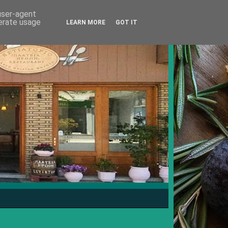
 user-agent
nerate usage
LEARN MORE
GOT IT