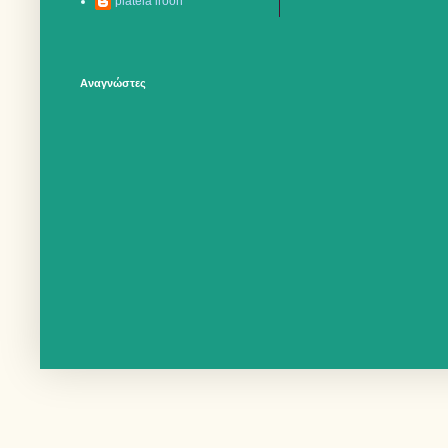
plateia iroon
Αναγνώστες