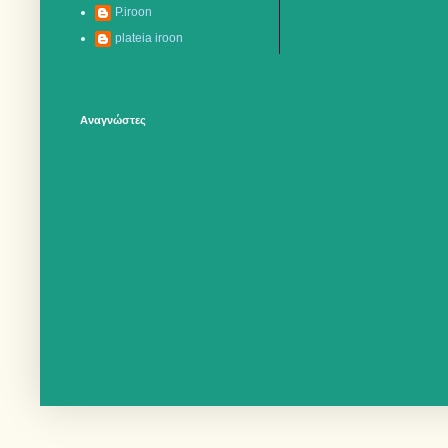
P.iroon
plateia iroon
Αναγνώστες