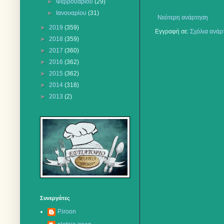
►
Φεβρουαρίου
(29)
►
Ιανουαρίου
(31)
Νεότερη ανάρτηση
►
2019
(359)
Εγγραφή σε:
Σχόλια ανάρ
►
2018
(359)
►
2017
(360)
►
2016
(362)
►
2015
(362)
►
2014
(318)
►
2013
(2)
Συνεργάτες
P.iroon