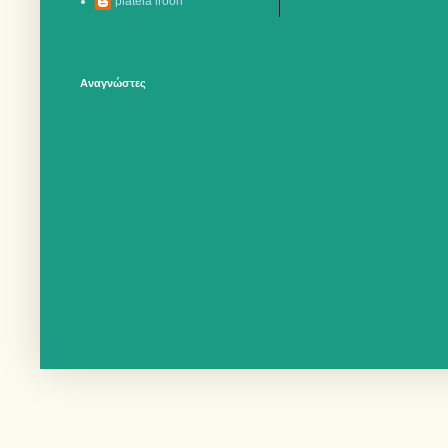
plateia iroon
Αναγνώστες