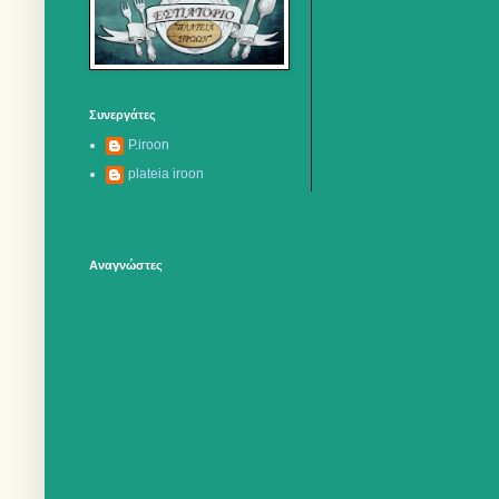
Συνεργάτες
P.iroon
plateia iroon
Αναγνώστες