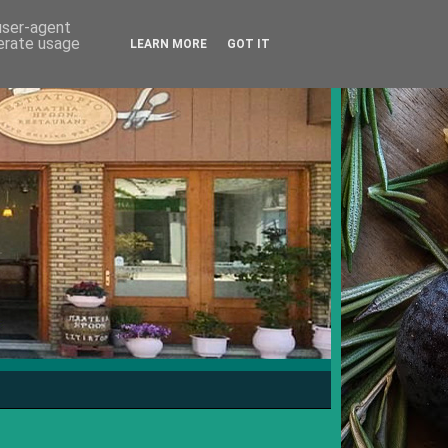
 user-agent
nerate usage
LEARN MORE
GOT IT