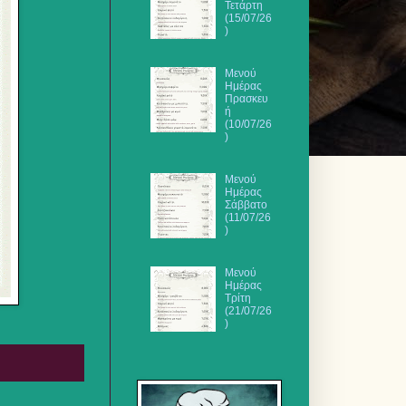
Τετάρτη
(15/07/26
)
Μενού
Ημέρας
Πρασκευ
ή
(10/07/26
)
Μενού
Ημέρας
Σάββατο
(11/07/26
)
Μενού
Ημέρας
Τρίτη
(21/07/26
)