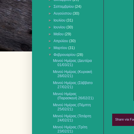
►
Σεπτεμβρίου
(24)
►
Αυγούστου
(30)
►
Ιουλίου
(31)
►
Ιουνίου
(30)
►
Μαΐου
(29)
►
Απριλίου
(30)
►
Μαρτίου
(31)
▼
Φεβρουαρίου
(28)
Μενού Ημέρας (Δευτέρα
01/03/21)
Μενού Ημέρας (Κυριακή
28/02/21)
Μενού Ημέρας (Σάββατο
27/02/21)
Μενού Ημέρας
(Παρασκευή 26/02/21)
Μενού Ημέρας (Πέμπτη
25/02/21)
Μενού Ημέρας (Τετάρτη
Share via F
24/02/21)
Μενού Ημέρας (Τρίτη
23/02/21)