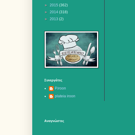
►
2015
(362)
►
2014
(318)
►
2013
(2)
Συνεργάτες
P.iroon
plateia iroon
Αναγνώστες