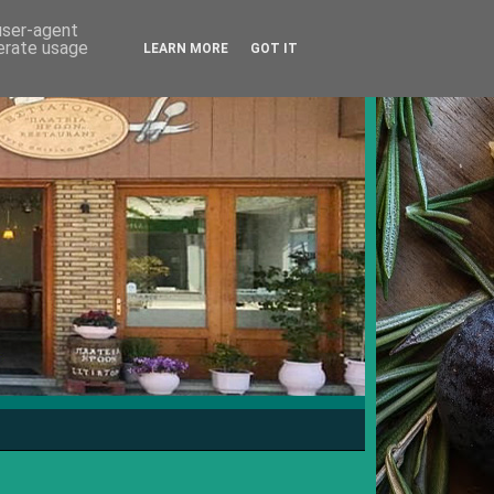
 user-agent
nerate usage
LEARN MORE
GOT IT