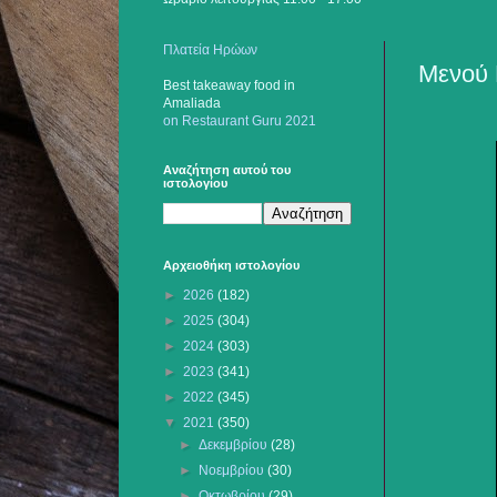
Πλατεία Ηρώων
Μενού 
Best takeaway food
in
Amaliada
on Restaurant Guru 2021
Αναζήτηση αυτού του
ιστολογίου
Αρχειοθήκη ιστολογίου
►
2026
(182)
►
2025
(304)
►
2024
(303)
►
2023
(341)
►
2022
(345)
▼
2021
(350)
►
Δεκεμβρίου
(28)
►
Νοεμβρίου
(30)
►
Οκτωβρίου
(29)