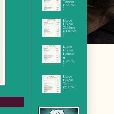
Τετάρτη
(15/07/26
)
Μενού
Ημέρας
Σάββατο
(11/07/26
)
Μενού
Ημέρας
Πρασκευ
ή
(10/07/26
)
Μενού
Ημέρας
Τρίτη
(21/07/26
)