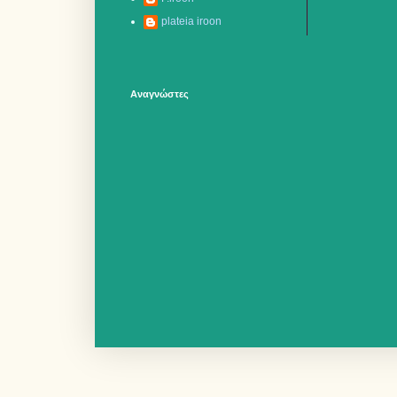
plateia iroon
Αναγνώστες