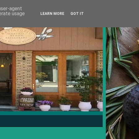
 user-agent
nerate usage
LEARN MORE
GOT IT