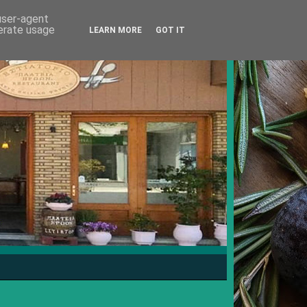
 user-agent
nerate usage
LEARN MORE
GOT IT