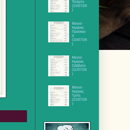
Τετάρτη
(15/07/26
)
Μενού
Ημέρας
Πρασκευ
ή
(10/07/26
)
Μενού
Ημέρας
Σάββατο
(11/07/26
)
Μενού
Ημέρας
Τρίτη
(21/07/26
)