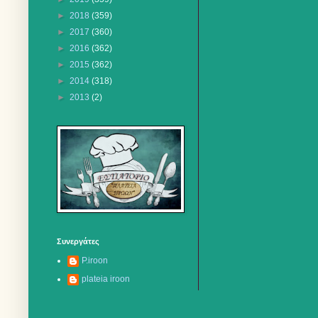
►
2018
(359)
►
2017
(360)
►
2016
(362)
►
2015
(362)
►
2014
(318)
►
2013
(2)
Συνεργάτες
P.iroon
plateia iroon