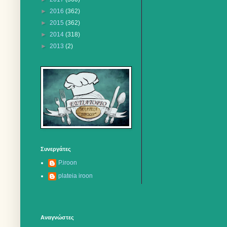
►
2016
(362)
►
2015
(362)
►
2014
(318)
►
2013
(2)
Συνεργάτες
P.iroon
plateia iroon
Αναγνώστες