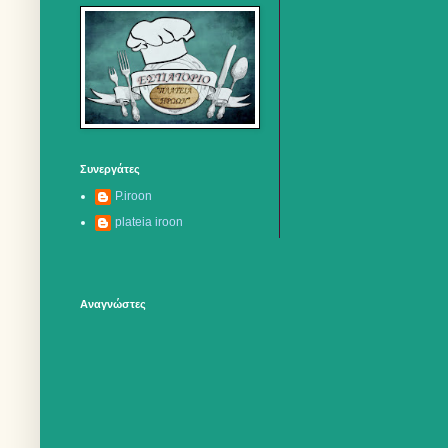
Συνεργάτες
P.iroon
plateia iroon
Αναγνώστες