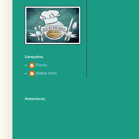
Συνεργάτες
P.iroon
plateia iroon
Αναγνώστες