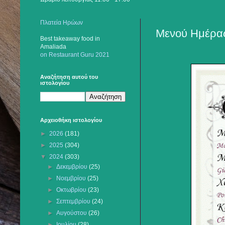
Πλατεία Ηρώων
Μενού Ημέρας 
Best takeaway food
in
Amaliada
on Restaurant Guru 2021
Αναζήτηση αυτού του
ιστολογίου
Αρχειοθήκη ιστολογίου
►
2026
(181)
►
2025
(304)
▼
2024
(303)
►
Δεκεμβρίου
(25)
►
Νοεμβρίου
(25)
►
Οκτωβρίου
(23)
►
Σεπτεμβρίου
(24)
►
Αυγούστου
(26)
►
Ιουλίου
(28)