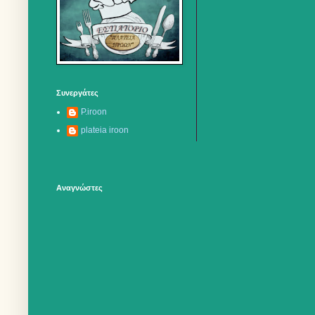
Συνεργάτες
P.iroon
plateia iroon
Αναγνώστες