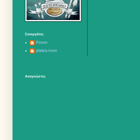
Συνεργάτες
P.iroon
plateia iroon
Αναγνώστες