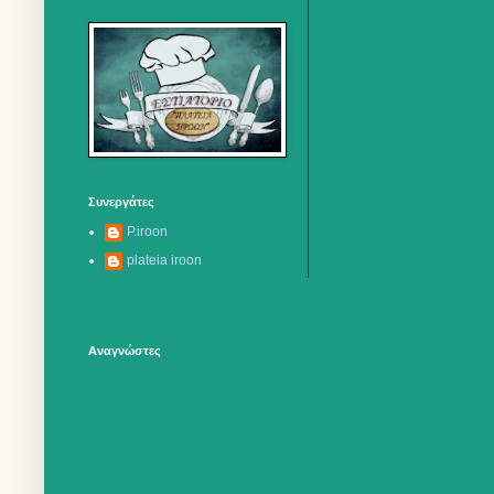
Συνεργάτες
P.iroon
plateia iroon
Αναγνώστες