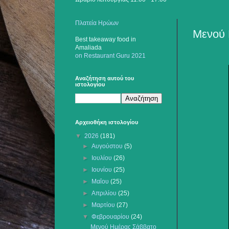
Πλατεία Ηρώων
Μενού 
Best takeaway food
in
Amaliada
on Restaurant Guru 2021
Αναζήτηση αυτού του
ιστολογίου
Αρχειοθήκη ιστολογίου
▼
2026
(181)
►
Αυγούστου
(5)
►
Ιουλίου
(26)
►
Ιουνίου
(25)
►
Μαΐου
(25)
►
Απριλίου
(25)
►
Μαρτίου
(27)
▼
Φεβρουαρίου
(24)
Μενού Ημέρας Σάββατο