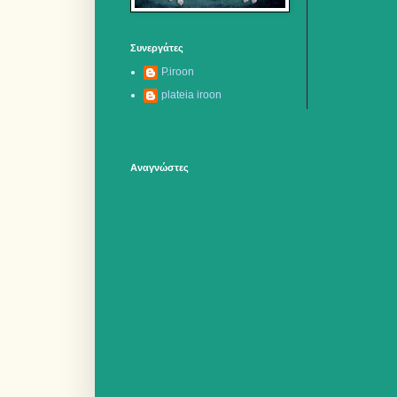
Συνεργάτες
P.iroon
plateia iroon
Αναγνώστες