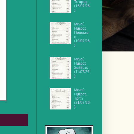
Τετάρτη
(15/07/26
)
Μενού
Ημέρας
Πρασκευ
ή
(10/07/26
)
Μενού
Ημέρας
Σάββατο
(11/07/26
)
Μενού
Ημέρας
Τρίτη
(21/07/26
)