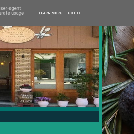
 user-agent
nerate usage
LEARN MORE
GOT IT