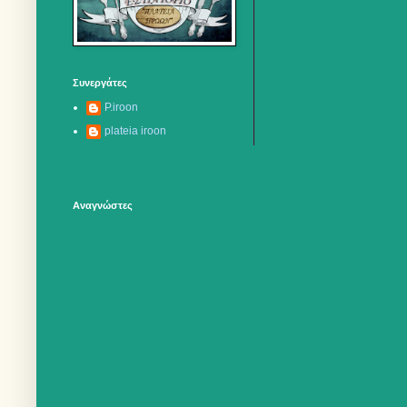
Συνεργάτες
P.iroon
plateia iroon
Αναγνώστες