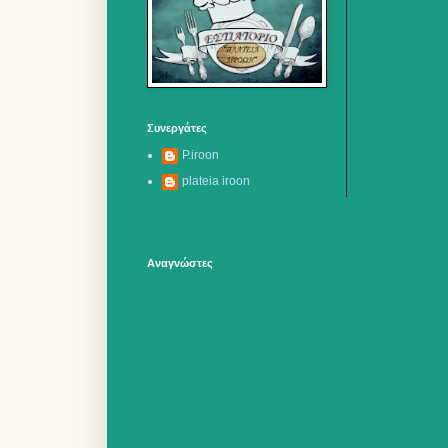
Συνεργάτες
P.iroon
plateia iroon
Αναγνώστες