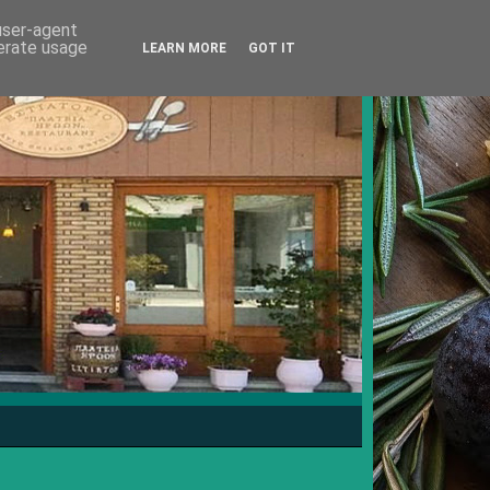
 user-agent
nerate usage
LEARN MORE
GOT IT