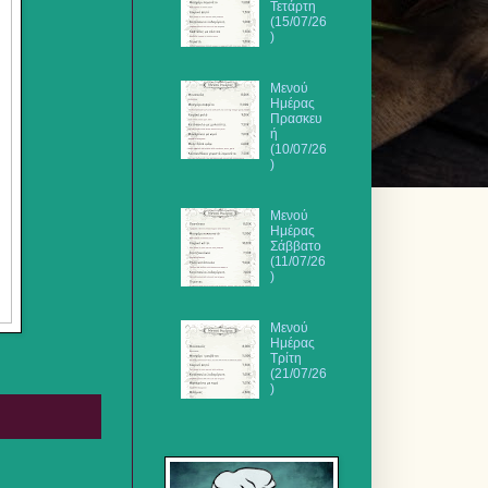
Τετάρτη
(15/07/26
)
Μενού
Ημέρας
Πρασκευ
ή
(10/07/26
)
Μενού
Ημέρας
Σάββατο
(11/07/26
)
Μενού
Ημέρας
Τρίτη
(21/07/26
)