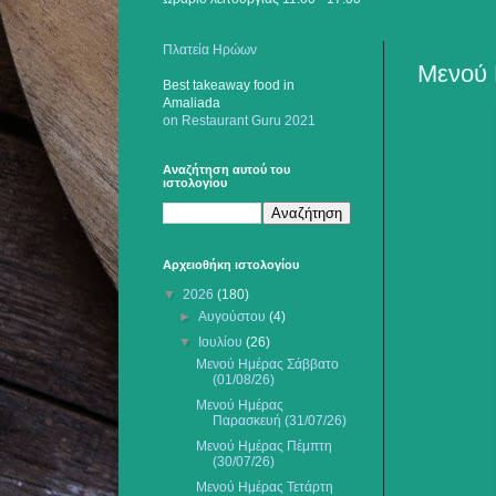
Πλατεία Ηρώων
Μενού 
Best takeaway food
in
Amaliada
on Restaurant Guru 2021
Αναζήτηση αυτού του
ιστολογίου
Αρχειοθήκη ιστολογίου
▼
2026
(180)
►
Αυγούστου
(4)
▼
Ιουλίου
(26)
Μενού Ημέρας Σάββατο
(01/08/26)
Μενού Ημέρας
Παρασκευή (31/07/26)
Μενού Ημέρας Πέμπτη
(30/07/26)
Μενού Ημέρας Τετάρτη