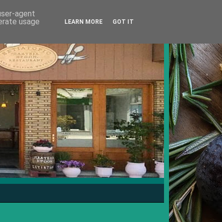
 user-agent
nerate usage
LEARN MORE
GOT IT