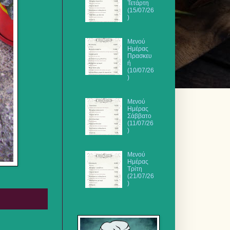
Τετάρτη
(15/07/26
)
Μενού
Ημέρας
Πρασκευ
ή
(10/07/26
)
Μενού
Ημέρας
Σάββατο
(11/07/26
)
Μενού
Ημέρας
Τρίτη
(21/07/26
)