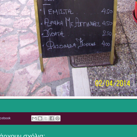
acebook
άρχουν σχόλια: