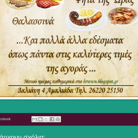
acebook
άρχουν σχόλια: