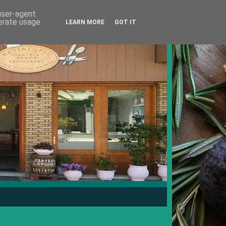
 user-agent
nerate usage
LEARN MORE
GOT IT