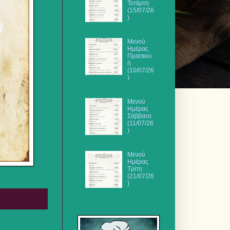
Τετάρτη
(15/07/26
)
Μενού
Ημέρας
Πρασκευ
ή
(10/07/26
)
Μενού
Ημέρας
Σάββατο
(11/07/26
)
Μενού
Ημέρας
Τρίτη
(21/07/26
)