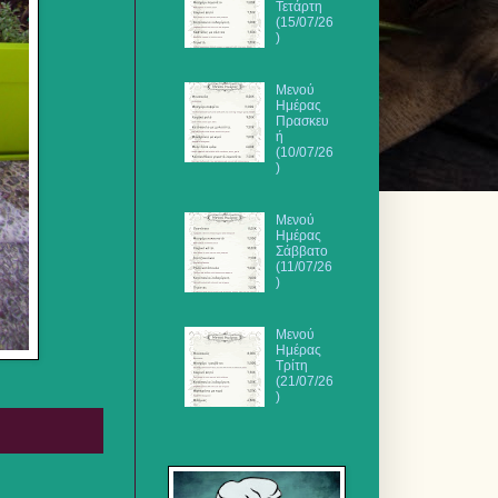
Τετάρτη
(15/07/26
)
Μενού
Ημέρας
Πρασκευ
ή
(10/07/26
)
Μενού
Ημέρας
Σάββατο
(11/07/26
)
Μενού
Ημέρας
Τρίτη
(21/07/26
)