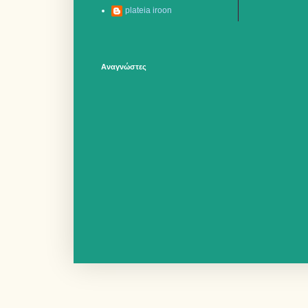
plateia iroon
Αναγνώστες