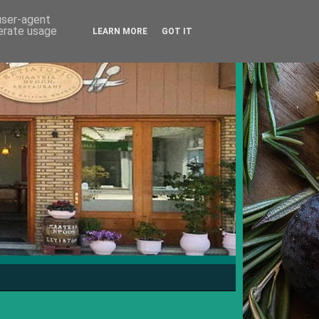
 user-agent
nerate usage
LEARN MORE
GOT IT