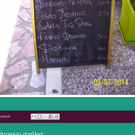
acebook
άρχουν σχόλια: