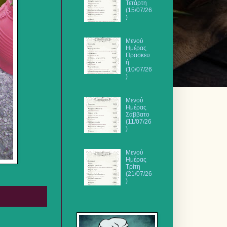
Τετάρτη
(15/07/26
)
Μενού
Ημέρας
Πρασκευ
ή
(10/07/26
)
Μενού
Ημέρας
Σάββατο
(11/07/26
)
Μενού
Ημέρας
Τρίτη
(21/07/26
)