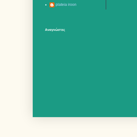
plateia iroon
Αναγνώστες