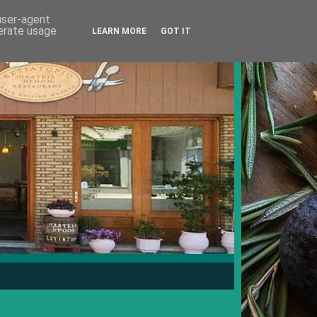
 user-agent
nerate usage
LEARN MORE
GOT IT