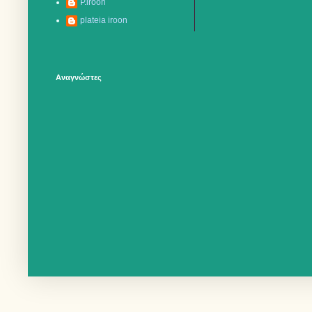
P.iroon
plateia iroon
Αναγνώστες