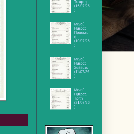
Τετάρτη
(15/07/26
)
Μενού
Ημέρας
Πρασκευ
ή
(10/07/26
)
Μενού
Ημέρας
Σάββατο
(11/07/26
)
Μενού
Ημέρας
Τρίτη
(21/07/26
)