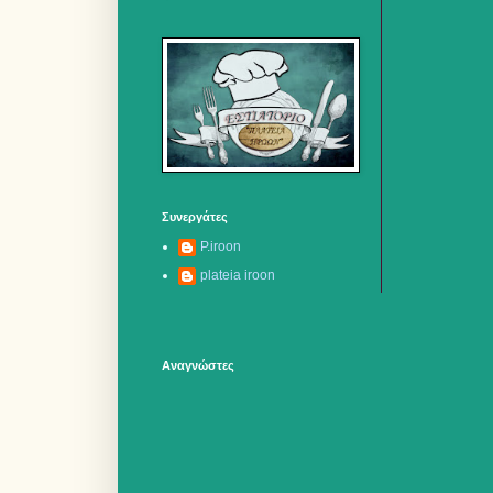
Συνεργάτες
P.iroon
plateia iroon
Αναγνώστες