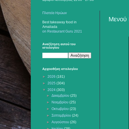
Πλατεία Ηρώων
Μενού 
Best takeaway food
in
Amaliada
on Restaurant Guru 2021
Αναζήτηση αυτού του
ιστολογίου
Αρχειοθήκη ιστολογίου
►
2026
(181)
►
2025
(304)
▼
2024
(303)
►
Δεκεμβρίου
(25)
►
Νοεμβρίου
(25)
►
Οκτωβρίου
(23)
►
Σεπτεμβρίου
(24)
►
Αυγούστου
(26)
►
Ιουλίου
(28)