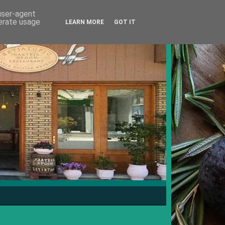
 user-agent
nerate usage
LEARN MORE
GOT IT