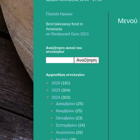
Πλατεία Ηρώων
Μενού 
Best takeaway food
in
Amaliada
on Restaurant Guru 2021
Αναζήτηση αυτού του
ιστολογίου
Αρχειοθήκη ιστολογίου
►
2026
(181)
►
2025
(304)
▼
2024
(303)
►
Δεκεμβρίου
(25)
►
Νοεμβρίου
(25)
►
Οκτωβρίου
(23)
►
Σεπτεμβρίου
(24)
►
Αυγούστου
(26)
►
Ιουλίου
(28)