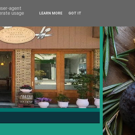
 user-agent
nerate usage
LEARN MORE
GOT IT