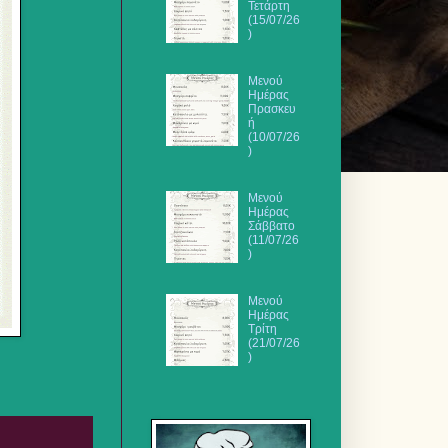
Τετάρτη
(15/07/26
)
Μενού
Ημέρας
Πρασκευ
ή
(10/07/26
)
Μενού
Ημέρας
Σάββατο
(11/07/26
)
Μενού
Ημέρας
Τρίτη
(21/07/26
)