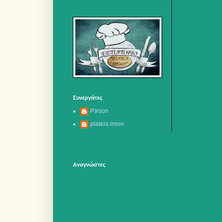
Συνεργάτες
P.iroon
plateia iroon
Αναγνώστες