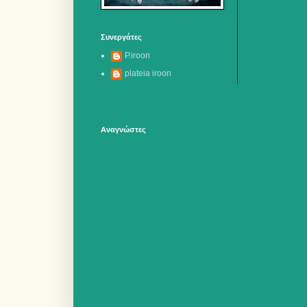
Συνεργάτες
P.iroon
plateia iroon
Αναγνώστες