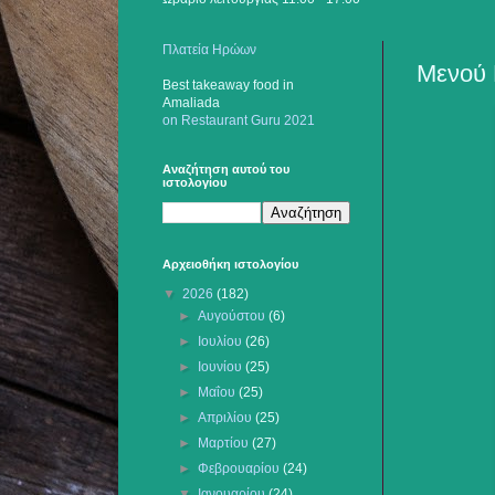
Πλατεία Ηρώων
Μενού 
Best takeaway food
in
Amaliada
on Restaurant Guru 2021
Αναζήτηση αυτού του
ιστολογίου
Αρχειοθήκη ιστολογίου
▼
2026
(182)
►
Αυγούστου
(6)
►
Ιουλίου
(26)
►
Ιουνίου
(25)
►
Μαΐου
(25)
►
Απριλίου
(25)
►
Μαρτίου
(27)
►
Φεβρουαρίου
(24)
▼
Ιανουαρίου
(24)