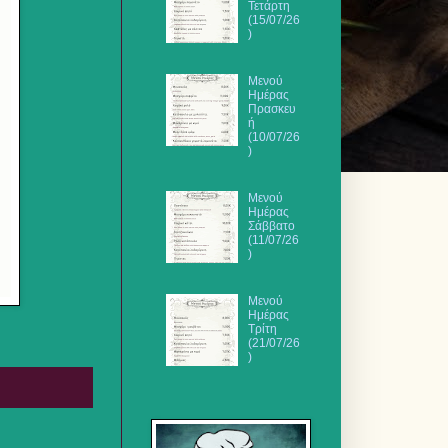
Τετάρτη
(15/07/26
)
Μενού
Ημέρας
Πρασκευ
ή
(10/07/26
)
Μενού
Ημέρας
Σάββατο
(11/07/26
)
Μενού
Ημέρας
Τρίτη
(21/07/26
)