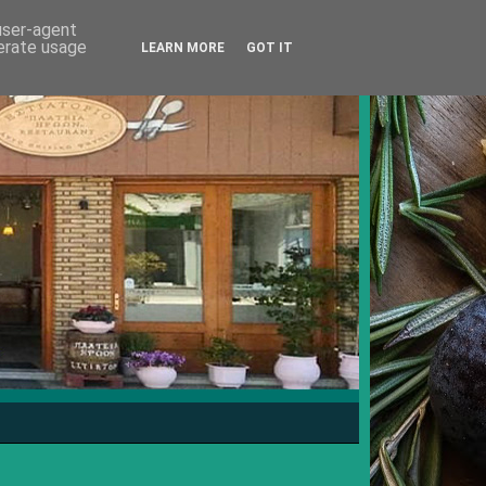
 user-agent
nerate usage
LEARN MORE
GOT IT