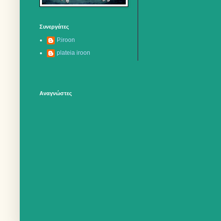
Συνεργάτες
P.iroon
plateia iroon
Αναγνώστες