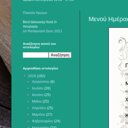
Πλατεία Ηρώων
Μενού Ημέρας
Best takeaway food
in
Amaliada
on Restaurant Guru 2021
Αναζήτηση αυτού του
ιστολογίου
Αρχειοθήκη ιστολογίου
▼
2026
(182)
►
Αυγούστου
(6)
►
Ιουλίου
(26)
►
Ιουνίου
(25)
►
Μαΐου
(25)
►
Απριλίου
(25)
►
Μαρτίου
(27)
►
Φεβρουαρίου
(24)
▼
Ιανουαρίου
(24)