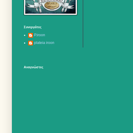
Συνεργάτες
P.iroon
plateia iroon
Αναγνώστες