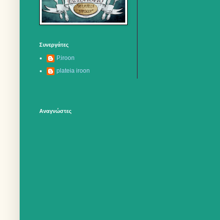
Συνεργάτες
P.iroon
plateia iroon
Αναγνώστες