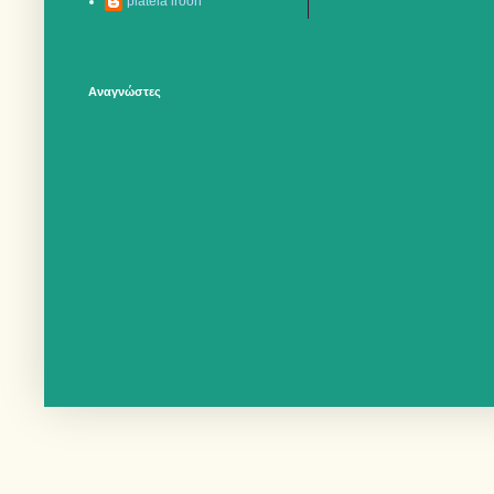
plateia iroon
Αναγνώστες