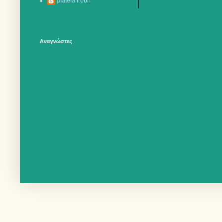
plateia iroon
Αναγνώστες