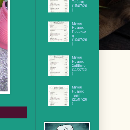
Τετάρτη
(15/07/26
)
Μενού
Ημέρας
Πρασκευ
ή
(10/07/26
)
Μενού
Ημέρας
Σάββατο
(11/07/26
)
Μενού
Ημέρας
Τρίτη
(21/07/26
)