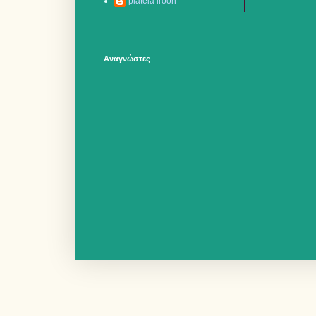
plateia iroon
Αναγνώστες