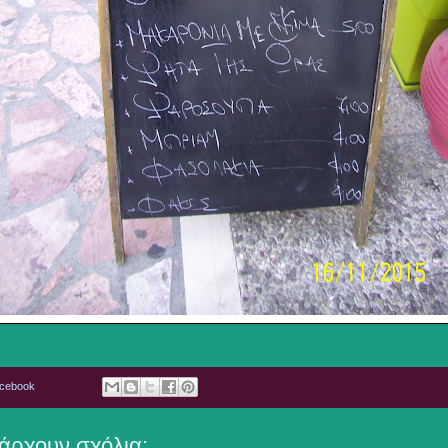
acebook
άρχουν σχόλια: