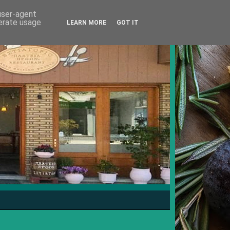
 user-agent
nerate usage
LEARN MORE
GOT IT