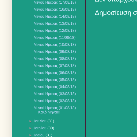
Μενού Ημέρας (17/08/18)
Μενού Ημέρας (16/08/18)
Δημοσίευση σ
Μενού Ημέρας (14/08/18)
Μενού Ημέρας (13/08/18)
Μενού Ημέρας (12/08/18)
Μενού Ημέρας (11/08/18)
Μενού Ημέρας (10/08/18)
Μενού Ημέρας (09/08/18)
Μενού Ημέρας (08/08/18)
Μενού Ημέρας (07/08/18)
Μενού Ημέρας (06/08/18)
Μενού Ημέρας (05/08/18)
Μενού Ημέρας (04/08/18)
Μενού Ημέρας (03/08/18)
Μενού Ημέρας (02/08/18)
Μενού Ημέρας (01/08/18)
Καλό Μήνα!!!
►
Ιουλίου
(31)
►
Ιουνίου
(30)
►
Μαΐου
(31)