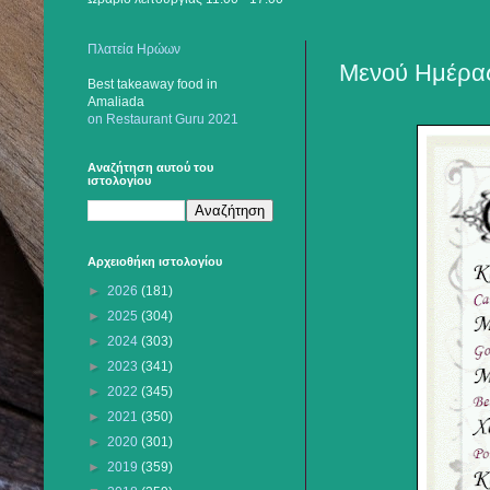
Πλατεία Ηρώων
Μενού Ημέρας
Best takeaway food
in
Amaliada
on Restaurant Guru 2021
Αναζήτηση αυτού του
ιστολογίου
Αρχειοθήκη ιστολογίου
►
2026
(181)
►
2025
(304)
►
2024
(303)
►
2023
(341)
►
2022
(345)
►
2021
(350)
►
2020
(301)
►
2019
(359)