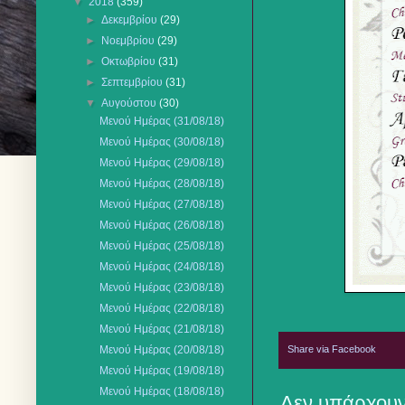
▼
2018
(359)
►
Δεκεμβρίου
(29)
►
Νοεμβρίου
(29)
►
Οκτωβρίου
(31)
►
Σεπτεμβρίου
(31)
▼
Αυγούστου
(30)
Μενού Ημέρας (31/08/18)
Μενού Ημέρας (30/08/18)
Μενού Ημέρας (29/08/18)
Μενού Ημέρας (28/08/18)
Μενού Ημέρας (27/08/18)
Μενού Ημέρας (26/08/18)
Μενού Ημέρας (25/08/18)
Μενού Ημέρας (24/08/18)
Μενού Ημέρας (23/08/18)
Μενού Ημέρας (22/08/18)
Μενού Ημέρας (21/08/18)
Share via Facebook
Μενού Ημέρας (20/08/18)
Μενού Ημέρας (19/08/18)
Μενού Ημέρας (18/08/18)
Δεν υπάρχουν