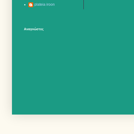
plateia iroon
Αναγνώστες