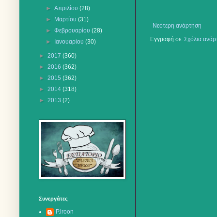
►
Απριλίου
(28)
►
Μαρτίου
(31)
Νεότερη ανάρτηση
►
Φεβρουαρίου
(28)
Εγγραφή σε:
Σχόλια ανάρ
►
Ιανουαρίου
(30)
►
2017
(360)
►
2016
(362)
►
2015
(362)
►
2014
(318)
►
2013
(2)
Συνεργάτες
P.iroon