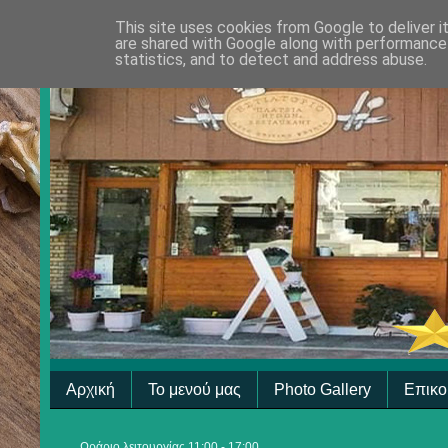
This site uses cookies from Google to deliver i
are shared with Google along with performance 
statistics, and to detect and address abuse.
Αρχική
Το μενού μας
Photo Gallery
Επικο
Ωράριο λειτουργίας 11:00 - 17:00