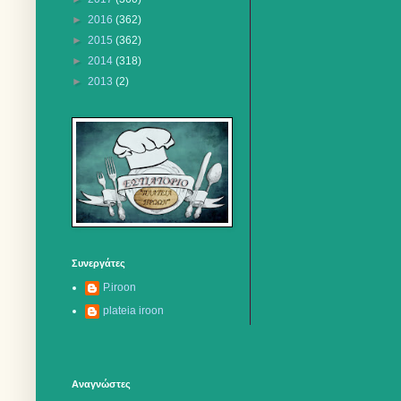
►
2016
(362)
►
2015
(362)
►
2014
(318)
►
2013
(2)
Συνεργάτες
P.iroon
plateia iroon
Αναγνώστες