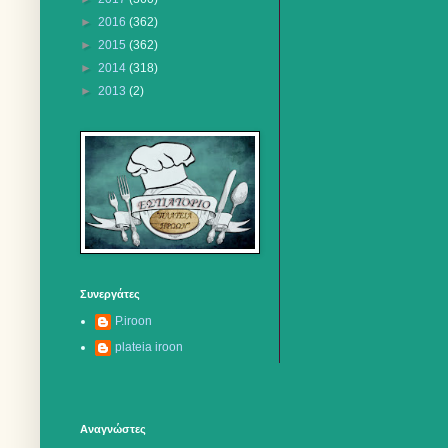
►
2016
(362)
►
2015
(362)
►
2014
(318)
►
2013
(2)
Συνεργάτες
P.iroon
plateia iroon
Αναγνώστες