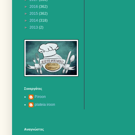
►
2016
(362)
►
2015
(362)
►
2014
(318)
►
2013
(2)
Συνεργάτες
P.iroon
plateia iroon
Αναγνώστες