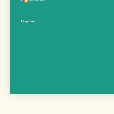
plateia iroon
Αναγνώστες