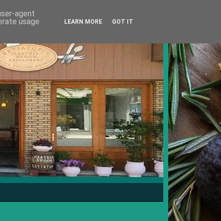
 user-agent
nerate usage
LEARN MORE
GOT IT