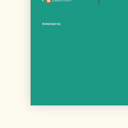
plateia iroon
Αναγνώστες