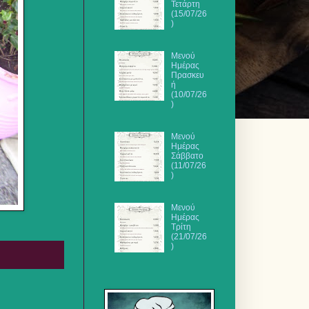
Τετάρτη
(15/07/26
)
Μενού
Ημέρας
Πρασκευ
ή
(10/07/26
)
Μενού
Ημέρας
Σάββατο
(11/07/26
)
Μενού
Ημέρας
Τρίτη
(21/07/26
)