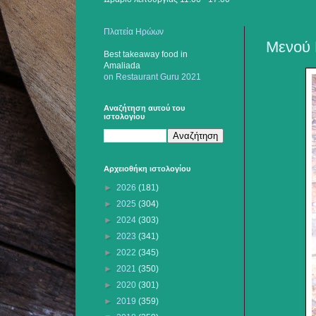
Πλατεία Ηρώων
Mενού 
Best takeaway food
in
Amaliada
on Restaurant Guru 2021
Αναζήτηση αυτού του
ιστολογίου
Αρχειοθήκη ιστολογίου
►
2026
(181)
►
2025
(304)
►
2024
(303)
►
2023
(341)
►
2022
(345)
►
2021
(350)
►
2020
(301)
►
2019
(359)