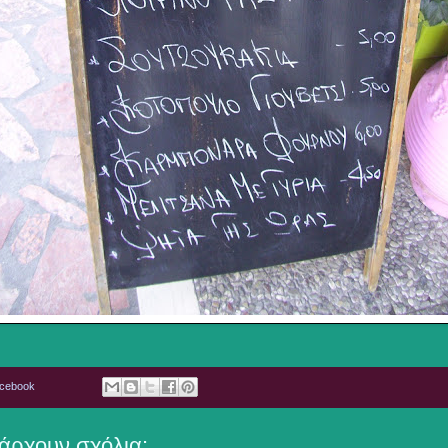
acebook
άρχουν σχόλια: