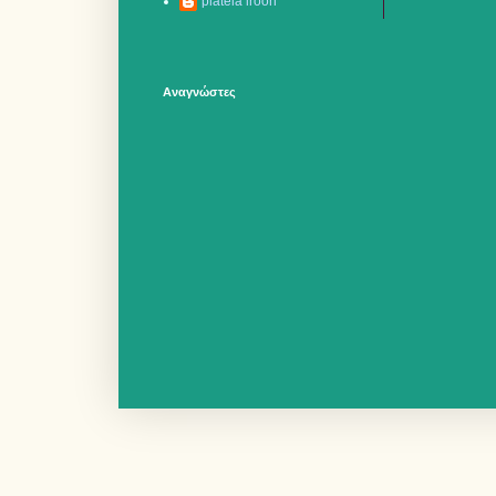
plateia iroon
Αναγνώστες