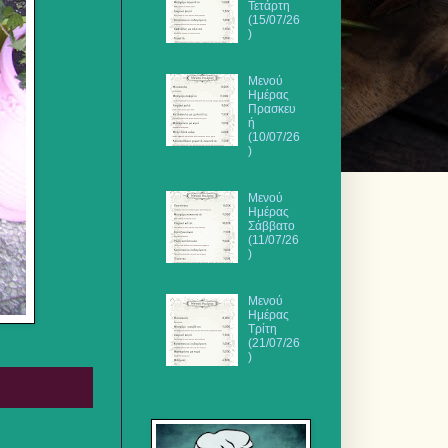
Τετάρτη
(15/07/26
)
Μενού
Ημέρας
Πρασκευ
ή
(10/07/26
)
Μενού
Ημέρας
Σάββατο
(11/07/26
)
Μενού
Ημέρας
Τρίτη
(21/07/26
)