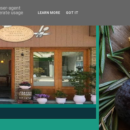
 user-agent
nerate usage
LEARN MORE
GOT IT